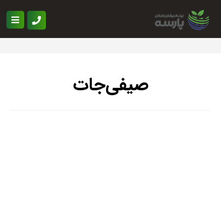
صیفی‌جات