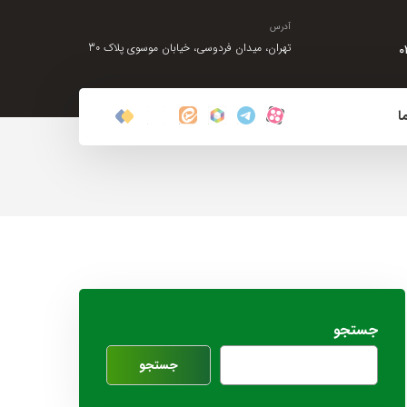
آدرس
۰
تهران، میدان فردوسی، خیابان موسوی پلاک 30
ا
جستجو
جستجو