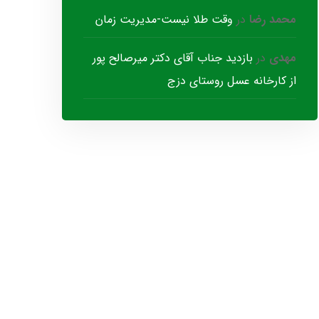
محمد رضا
در
وقت طلا نیست-مدیریت زمان
مهدی
در
بازدید جناب آقای دکتر میرصالح پور
از کارخانه عسل روستای دزج