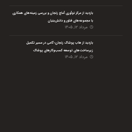
بازدید از مرکز نوآوری آماج زنجان و بررسی زمینه‌های همکاری
با مجموعه‌های فناور و دانش‌بنیان
مرداد ۱۲, ۱۴۰۵
بازدید از هاب پوشاک زنجان؛ گامی در مسیر تکمیل
زیرساخت‌های توسعه کسب‌وکارهای پوشاک
مرداد ۱۲, ۱۴۰۵
هلدینگ نیک اندیشان بازرگان پارسه (گروه اقتصاد مردمی) با هدف رفع مسائل گلوگاهی،
افزایش بهره وری حداکثری و پایدار سازی مشاغل در حوزه کشاورزی و مشاغل خانگی از
دی ماه سال 1401 فعالیت خود را با 4 شرکت تابعه آغاز نمود است.
این گروه بنا دارد با تمام
توان در سطح کشور در قالب کار مشارکتی بین مردم و فعالیت در حوزه
های کشاورزی، دامی، شیلات و مشاغل کوچک به ایجاد و پایدار سازی زنجیره تولید کمک
نماید. مردمی شدن اقتصاد یکی از ضرورت های اصلی کشور ما به حساب می آید که امید