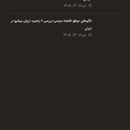
مرداد ۱۷, ۱۴۰۵
الگوهای موفق اقتصاد مردمی؛ بررسی ۶ زنجیره ارزش پیشرو در
ایران
مرداد ۱۳, ۱۴۰۵
هلدینگ نیک اندیشان بازرگان پارسه (گروه اقتصاد مردمی) با هدف رفع مسائل گلوگاهی،
افزایش بهره وری حداکثری و پایدار سازی مشاغل در حوزه کشاورزی و مشاغل خانگی از
دی ماه سال 1401 فعالیت خود را با 4 شرکت تابعه آغاز نمود است.
این گروه بنا دارد با تمام
توان در سطح کشور در قالب کار مشارکتی بین مردم و فعالیت در حوزه
های کشاورزی، دامی، شیلات و مشاغل کوچک به ایجاد و پایدار سازی زنجیره تولید کمک
نماید. مردمی شدن اقتصاد یکی از ضرورت های اصلی کشور ما به حساب می آید که امید
است با واگذار کردن کار به مردم، ارائه مشاوره، آموزش، حمایت و تسهیلگری، این امر مهم
را از طریق تکمیل زنجیره ارزش به سرانجام برساند.