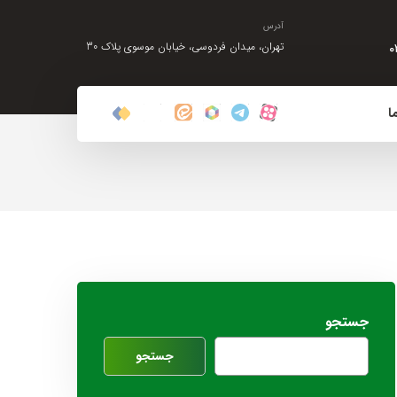
آدرس
۰
تهران، میدان فردوسی، خیابان موسوی پلاک 30
ا
جستجو
جستجو