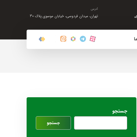
آدرس
۰
تهران، میدان فردوسی، خیابان موسوی پلاک 30
ا
جستجو
جستجو