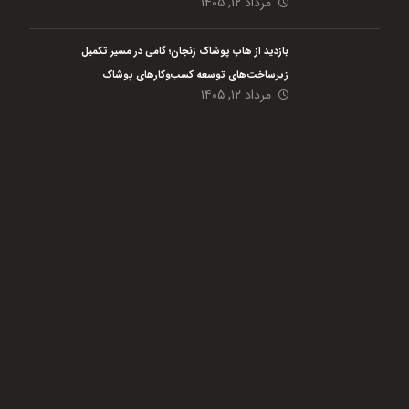
مرداد ۱۲, ۱۴۰۵
بازدید از هاب پوشاک زنجان؛ گامی در مسیر تکمیل
زیرساخت‌های توسعه کسب‌وکارهای پوشاک
مرداد ۱۲, ۱۴۰۵
هلدینگ نیک اندیشان بازرگان پارسه (گروه اقتصاد مردمی) با هدف رفع مسائل گلوگاهی،
افزایش بهره وری حداکثری و پایدار سازی مشاغل در حوزه کشاورزی و مشاغل خانگی از
دی ماه سال 1401 فعالیت خود را با 4 شرکت تابعه آغاز نمود است.
این گروه بنا دارد با تمام
توان در سطح کشور در قالب کار مشارکتی بین مردم و فعالیت در حوزه
های کشاورزی، دامی، شیلات و مشاغل کوچک به ایجاد و پایدار سازی زنجیره تولید کمک
نماید. مردمی شدن اقتصاد یکی از ضرورت های اصلی کشور ما به حساب می آید که امید
است با واگذار کردن کار به مردم، ارائه مشاوره، آموزش، حمایت و تسهیلگری، این امر مهم
را از طریق تکمیل زنجیره ارزش به سرانجام برساند.