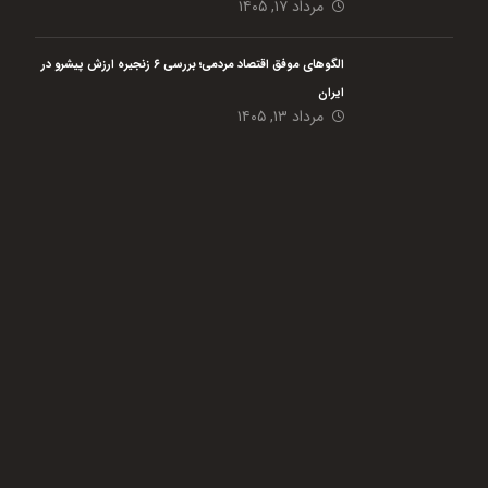
مرداد ۱۷, ۱۴۰۵
الگوهای موفق اقتصاد مردمی؛ بررسی ۶ زنجیره ارزش پیشرو در
ایران
مرداد ۱۳, ۱۴۰۵
هلدینگ نیک اندیشان بازرگان پارسه (گروه اقتصاد مردمی) با هدف رفع مسائل گلوگاهی،
افزایش بهره وری حداکثری و پایدار سازی مشاغل در حوزه کشاورزی و مشاغل خانگی از
دی ماه سال 1401 فعالیت خود را با 4 شرکت تابعه آغاز نمود است.
این گروه بنا دارد با تمام
توان در سطح کشور در قالب کار مشارکتی بین مردم و فعالیت در حوزه
های کشاورزی، دامی، شیلات و مشاغل کوچک به ایجاد و پایدار سازی زنجیره تولید کمک
نماید. مردمی شدن اقتصاد یکی از ضرورت های اصلی کشور ما به حساب می آید که امید
است با واگذار کردن کار به مردم، ارائه مشاوره، آموزش، حمایت و تسهیلگری، این امر مهم
را از طریق تکمیل زنجیره ارزش به سرانجام برساند.