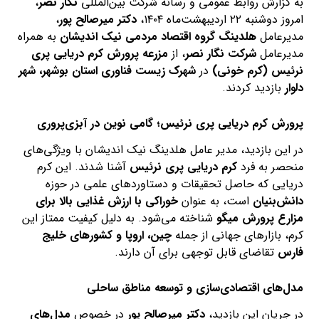
به گزارش روابط عمومی و رسانه شرکت بین‌المللی
نگار نصر
،
امروز دوشنبه ۲۲ اردیبهشت‌ماه ۱۴۰۴،
دکتر میرصالح پور
،
مدیرعامل
هلدینگ گروه اقتصاد مردمی نیک اندیشان
به همراه
مدیرعامل
شرکت نگار نصر
، از
مزرعه پرورش کرم دریایی پری
نرئیس (کرم خونی)
در
شهرک زیست فناوری استان بوشهر، شهر
دلوار
بازدید کردند.
پرورش کرم دریایی پری نرئیس؛ گامی نوین در آبزی‌پروری
در این بازدید، مدیر عامل هلدینگ نیک اندیشان با ویژگی‌های
منحصر به فرد
کرم دریایی پری نرئیس
آشنا شدند. این کرم
دریایی که حاصل تحقیقات و دستاوردهای علمی در حوزه
دانش‌بنیان
است، به عنوان
خوراکی با ارزش غذایی بالا برای
مزارع پرورش میگو
شناخته می‌شود. به دلیل کیفیت ممتاز این
کرم، بازارهای جهانی از جمله
چین، اروپا و کشورهای خلیج
فارس
تقاضای قابل توجهی برای آن دارند.
مدل‌های اقتصادی‌سازی و توسعه مناطق ساحلی
در جریان این بازدید،
دکتر میرصالح پور
در خصوص
مدل‌های