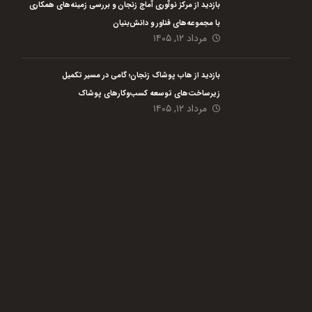
بازدید از مرکز نوآوری آماج زنجان و بررسی زمینه‌های همکاری
با مجموعه‌های فناور و دانش‌بنیان
مرداد ۱۲, ۱۴۰۵
بازدید از هاب پوشاک زنجان؛ گامی در مسیر تکمیل
زیرساخت‌های توسعه کسب‌وکارهای پوشاک
مرداد ۱۲, ۱۴۰۵
هلدینگ نیک اندیشان بازرگان پارسه (گروه اقتصاد مردمی) با هدف رفع مسائل گلوگاهی،
افزایش بهره وری حداکثری و پایدار سازی مشاغل در حوزه کشاورزی و مشاغل خانگی از
دی ماه سال 1401 فعالیت خود را با 4 شرکت تابعه آغاز نمود است.
این گروه بنا دارد با تمام
توان در سطح کشور در قالب کار مشارکتی بین مردم و فعالیت در حوزه
های کشاورزی، دامی، شیلات و مشاغل کوچک به ایجاد و پایدار سازی زنجیره تولید کمک
نماید. مردمی شدن اقتصاد یکی از ضرورت های اصلی کشور ما به حساب می آید که امید
است با واگذار کردن کار به مردم، ارائه مشاوره، آموزش، حمایت و تسهیلگری، این امر مهم