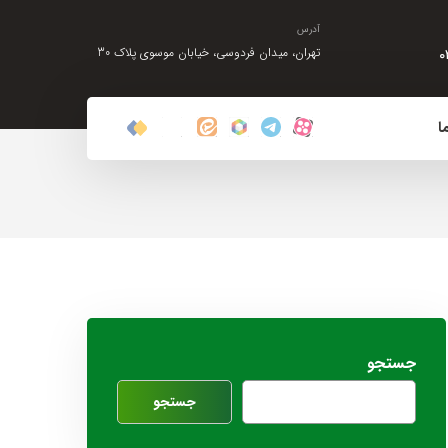
آدرس
۰
تهران، میدان فردوسی، خیابان موسوی پلاک 30
ا
جستجو
جستجو