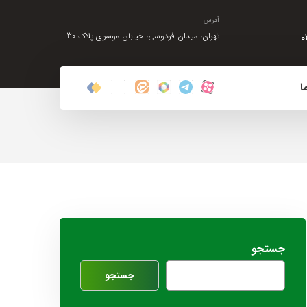
آدرس
۰
تهران، میدان فردوسی، خیابان موسوی پلاک 30
ا
جستجو
جستجو