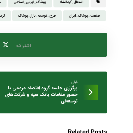
اشتغال_کرمانشاه
پوشاک_ایرانی_اسلامی
د
صنعت_پوشاک_ایران
طرح_توسعه_بازار_پوشاک
کرما
قبلی
برگزاری جلسه گروه اقتصاد مردمی با
حضور مقامات بانک سپه و شرکت‌های
توسعه‌ای
Related Posts