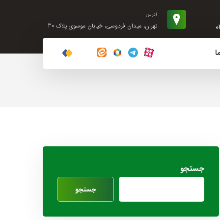
آدرس
۰
تهران، میدان فردوسی، خیابان موسوی پلاک 30
ا
جستجو
جستجو