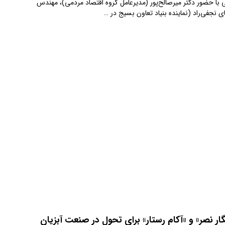
ا حضور دکتر میرصالح‌پور (مدیرعامل گروه اقتصاد مردمی)، مهندس
 نجفی‌راد (نماینده بنیاد تعاون بسیج در …
ار نصر» و «آکام رستار» برای تحول در صنعت آبزیان