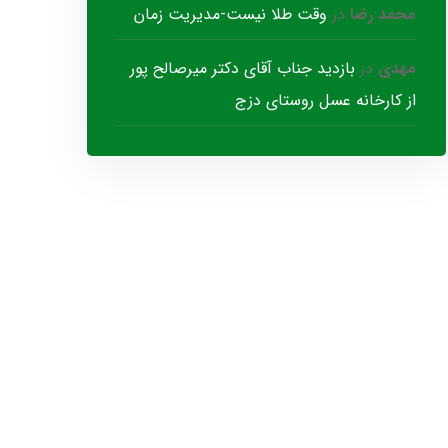
محمد رضا
در
وقت طلا نیست-مدیریت زمان
مهدی
در
بازدید جناب آقای دکتر میرصالح پور
از کارخانه عسل روستای دزج