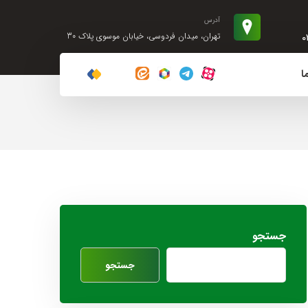
آدرس
۰
تهران، میدان فردوسی، خیابان موسوی پلاک 30
ا
جستجو
جستجو