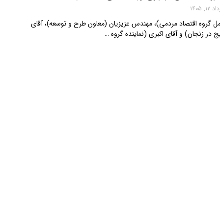
 ۱۲, ۱۴۰۵
عامل گروه اقتصاد مردمی)، مهندس عزیزیان (معاون طرح و توسعه)، آقای
یج در زنجان) و آقای اکبری (نماینده گروه …